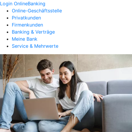
Login OnlineBanking
Online-Geschäftsstelle
Privatkunden
Firmenkunden
Banking & Verträge
Meine Bank
Service & Mehrwerte