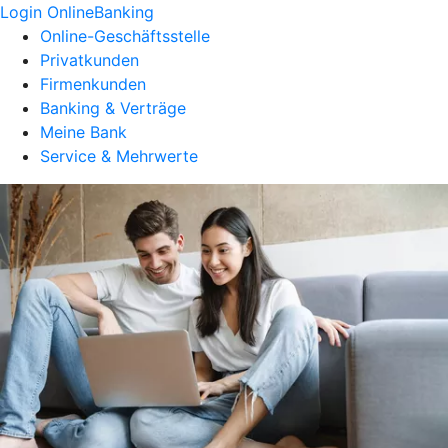
Login OnlineBanking
Online-Geschäftsstelle
Privatkunden
Firmenkunden
Banking & Verträge
Meine Bank
Service & Mehrwerte