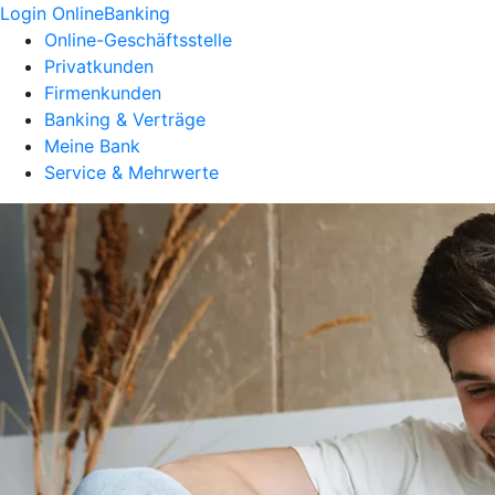
Login OnlineBanking
Online-Geschäftsstelle
Privatkunden
Firmenkunden
Banking & Verträge
Meine Bank
Service & Mehrwerte