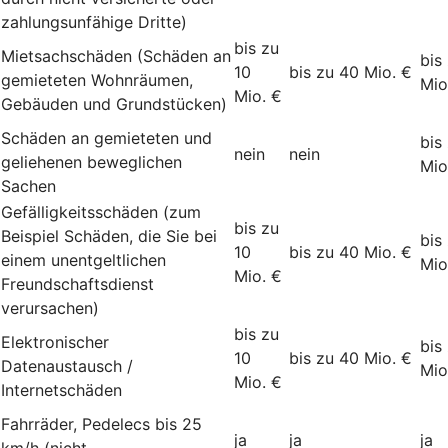
zahlungsunfähige Dritte)
bis zu
Mietsachschäden (Schäden an
bis
10
bis zu 40 Mio. €
gemieteten Wohnräumen,
Mio
Mio. €
Gebäuden und Grundstücken)
Schäden an gemieteten und
bis
nein
nein
geliehenen beweglichen
Mio
Sachen
Gefälligkeitsschäden (zum
bis zu
Beispiel Schäden, die Sie bei
bis
10
bis zu 40 Mio. €
einem unentgeltlichen
Mio
Mio. €
Freundschaftsdienst
verursachen)
bis zu
Elektronischer
bis
10
bis zu 40 Mio. €
Datenaustausch /
Mio
Mio. €
Internetschäden
Fahrräder, Pedelecs bis 25
ja
ja
ja
km/h (nicht