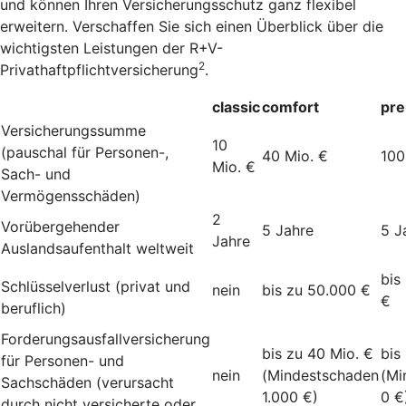
und können Ihren Versicherungsschutz ganz flexibel
erweitern. Verschaffen Sie sich einen Überblick über die
wichtigsten Leistungen der R+V-
2
Privathaftpflichtversicherung
.
classic
comfort
pr
Versicherungssumme
10
(pauschal für Personen-,
40 Mio. €
100
Mio. €
Sach- und
Vermögensschäden)
2
Vorübergehender
5 Jahre
5 J
Jahre
Auslandsaufenthalt weltweit
bis
Schlüsselverlust (privat und
nein
bis zu 50.000 €
€
beruflich)
Forderungsausfallversicherung
bis zu 40 Mio. €
bis
für Personen- und
nein
(Mindestschaden
(Mi
Sachschäden (verursacht
1.000 €)
0 €
durch nicht versicherte oder